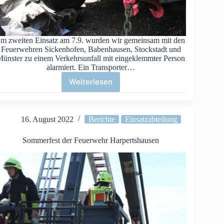
um zweiten Einsatz am 7.9. wurden wir gemeinsam mit den
Feuerwehren Sickenhofen, Babenhausen, Stockstadt und
ünster zu einem Verkehrsunfall mit eingeklemmter Person
alarmiert. Ein Transporter…
Weiterlesen
Verkehrsunfall
mit
eingeklemmter
Person
16. August 2022
Berichte
Einsatzabteilung
Sommerfest der Feuerwehr Harpertshausen