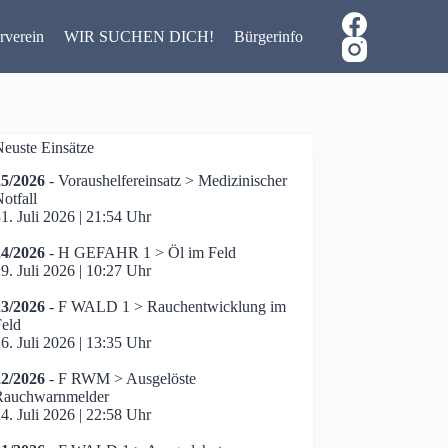
rverein
WIR SUCHEN DICH!
Bürgerinfo
Links
euste Einsätze
25/2026
- Voraushelfereinsatz > Medizinischer
otfall
1. Juli 2026
|
21:54 Uhr
24/2026
- H GEFAHR 1 > Öl im Feld
9. Juli 2026
|
10:27 Uhr
23/2026
- F WALD 1 > Rauchentwicklung im
Feld
6. Juli 2026
|
13:35 Uhr
22/2026
- F RWM > Ausgelöste
Rauchwarnmelder
4. Juli 2026
|
22:58 Uhr