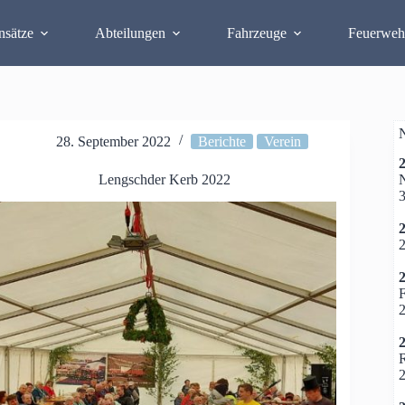
nsätze
Abteilungen
Fahrzeuge
Feuerweh
N
28. September 2022
Berichte
Verein
N
Lengschder Kerb 2022
3
2
2
2