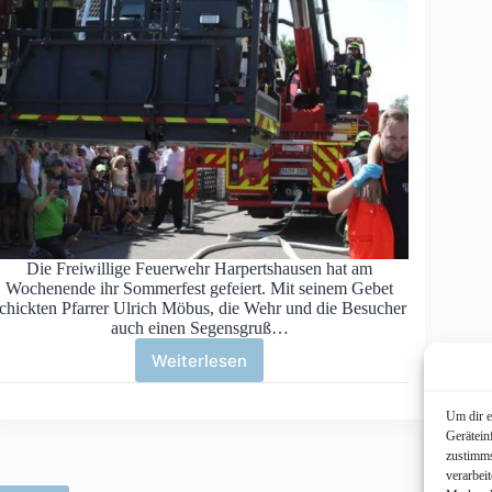
Die Freiwillige Feuerwehr Harpertshausen hat am
Wochenende ihr Sommerfest gefeiert. Mit seinem Gebet
chickten Pfarrer Ulrich Möbus, die Wehr und die Besucher
auch einen Segensgruß…
Weiterlesen
Sommerfest
der
Feuerwehr
Um dir e
Harpertshausen
Gerätein
zustimms
verarbei