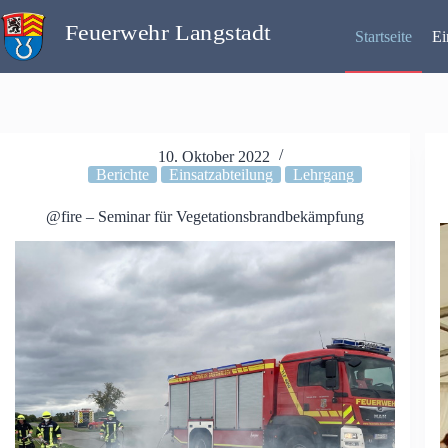
Zum
Inhalt
Startseite
Ei
springen
10. Oktober 2022
Berichte
Einsatzabteilung
Lehrgang
@fire – Seminar für Vegetationsbrandbekämpfung