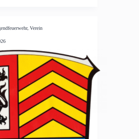
gendfeuerwehr
,
Verein
026