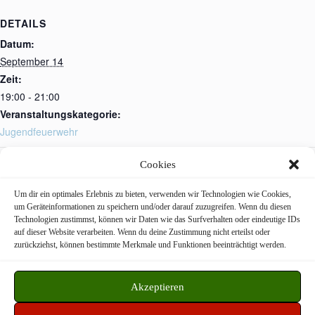
DETAILS
Datum:
September 14
Zeit:
19:00 - 21:00
Veranstaltungskategorie:
Jugendfeuerwehr
Cookies
Technische Hilfeleistung
Kerbzelt Aufbau
Um dir ein optimales Erlebnis zu bieten, verwenden wir Technologien wie Cookies,
um Geräteinformationen zu speichern und/oder darauf zuzugreifen. Wenn du diesen
Technologien zustimmst, können wir Daten wie das Surfverhalten oder eindeutige IDs
Freiwillige Feuerwehr Langstadt © 2026
auf dieser Website verarbeiten. Wenn du deine Zustimmung nicht erteilst oder
zurückziehst, können bestimmte Merkmale und Funktionen beeinträchtigt werden.
WordPress Theme by
CreativeThemes
Akzeptieren
Datenschutz
Impressum
Disclaimer