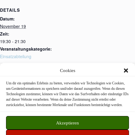
DETAILS
Datum:
November 19
Zeit:
19:30 - 21:30
Veranstaltungskategorie:
Einsatzabteilung
Cookies
Atemschutzstrecke
FwDV 3 / Stationsausbildung
Um dir ein optimales Erlebnis zu bieten, verwenden wir Technologien wie Cookies,
um Geräteinformationen zu speichern und/oder darauf zuzugreifen. Wenn du diesen
Technologien zustimmst, können wir Daten wie das Surfverhalten oder eindeutige IDs
Freiwillige Feuerwehr Langstadt © 2026
auf dieser Website verarbeiten. Wenn du deine Zustimmung nicht erteilst oder
zurückziehst, können bestimmte Merkmale und Funktionen beeinträchtigt werden.
WordPress Theme by
CreativeThemes
Akzeptieren
Datenschutz
Impressum
Disclaimer