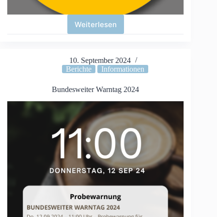
Weiterlesen
Die
Lengschder
Kerb
is
10. September 2024
do!
Berichte
Informationen
Bundesweiter Warntag 2024