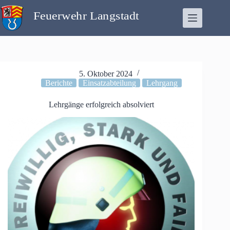
Zum
Inhalt
springen
5. Oktober 2024
Berichte
Einsatzabteilung
Lehrgang
Lehrgänge erfolgreich absolviert