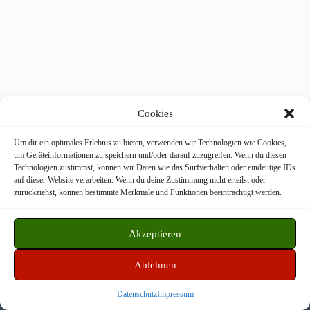
Cookies
Um dir ein optimales Erlebnis zu bieten, verwenden wir Technologien wie Cookies,
um Geräteinformationen zu speichern und/oder darauf zuzugreifen. Wenn du diesen
Technologien zustimmst, können wir Daten wie das Surfverhalten oder eindeutige IDs
Freiwillige Feuerwehr Langstadt © 2026
auf dieser Website verarbeiten. Wenn du deine Zustimmung nicht erteilst oder
zurückziehst, können bestimmte Merkmale und Funktionen beeinträchtigt werden.
WordPress Theme by
CreativeThemes
Akzeptieren
Datenschutz
Impressum
Disclaimer
Ablehnen
Datenschutz
Impressum
Facebook
Instagram