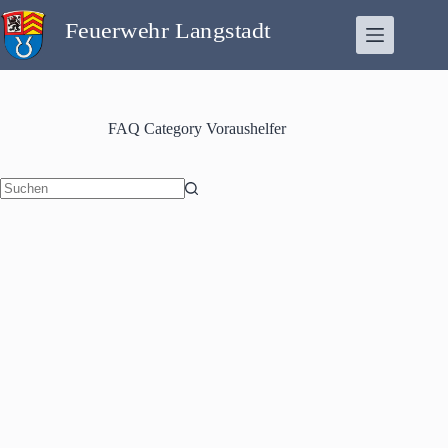
Zum
Inhalt
springen
FAQ Category
Voraushelfer
Keine
Ergebnisse