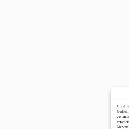
Um dir e
Gerätein
zustimms
verarbei
Merkmale