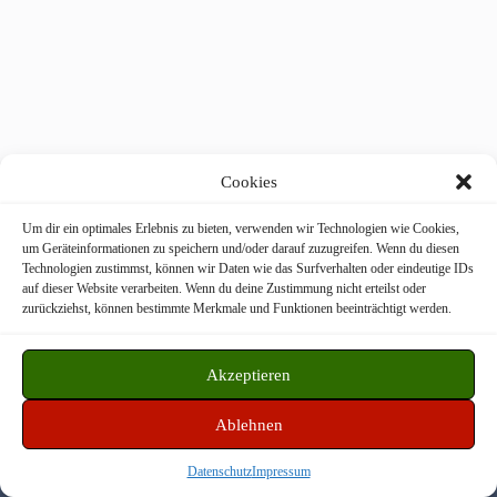
Cookies
Um dir ein optimales Erlebnis zu bieten, verwenden wir Technologien wie Cookies,
um Geräteinformationen zu speichern und/oder darauf zuzugreifen. Wenn du diesen
Technologien zustimmst, können wir Daten wie das Surfverhalten oder eindeutige IDs
Freiwillige Feuerwehr Langstadt © 2026
auf dieser Website verarbeiten. Wenn du deine Zustimmung nicht erteilst oder
zurückziehst, können bestimmte Merkmale und Funktionen beeinträchtigt werden.
WordPress Theme by
CreativeThemes
Akzeptieren
Datenschutz
Impressum
Disclaimer
Ablehnen
Datenschutz
Impressum
Facebook
Instagram