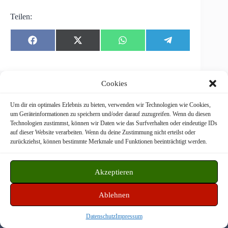
Teilen:
Share
Share
Share
Share
F
X
W
T
on
on
on
on
a
(
h
e
c
T
a
l
e
w
t
e
b
i
s
g
o
t
A
r
Cookies
o
t
p
a
k
e
p
m
r
Um dir ein optimales Erlebnis zu bieten, verwenden wir Technologien wie Cookies,
)
um Geräteinformationen zu speichern und/oder darauf zuzugreifen. Wenn du diesen
Technologien zustimmst, können wir Daten wie das Surfverhalten oder eindeutige IDs
Freiwillige Feuerwehr Langstadt © 2026
auf dieser Website verarbeiten. Wenn du deine Zustimmung nicht erteilst oder
zurückziehst, können bestimmte Merkmale und Funktionen beeinträchtigt werden.
WordPress Theme by
CreativeThemes
Akzeptieren
Datenschutz
Impressum
Disclaimer
Ablehnen
Datenschutz
Impressum
Facebook
Instagram