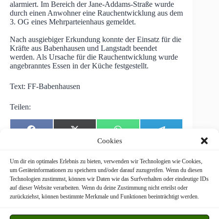
alarmiert. Im Bereich der Jane-Addams-Straße wurde
durch einen Anwohner eine Rauchentwicklung aus dem
3. OG eines Mehrparteienhaus gemeldet.
Nach ausgiebiger Erkundung konnte der Einsatz für die
Kräfte aus Babenhausen und Langstadt beendet
werden. Als Ursache für die Rauchentwicklung wurde
angebranntes Essen in der Küche festgestellt.
Text: FF-Babenhausen
Teilen:
Share
Share
Share
Share
F
X
W
T
on
on
on
on
a
(
h
e
Cookies
c
T
a
l
e
w
t
e
b
i
s
g
Um dir ein optimales Erlebnis zu bieten, verwenden wir Technologien wie Cookies,
o
t
A
r
um Geräteinformationen zu speichern und/oder darauf zuzugreifen. Wenn du diesen
o
t
p
a
Technologien zustimmst, können wir Daten wie das Surfverhalten oder eindeutige IDs
k
e
p
m
Freiwillige Feuerwehr Langstadt © 2026
auf dieser Website verarbeiten. Wenn du deine Zustimmung nicht erteilst oder
r
zurückziehst, können bestimmte Merkmale und Funktionen beeinträchtigt werden.
)
WordPress Theme by
CreativeThemes