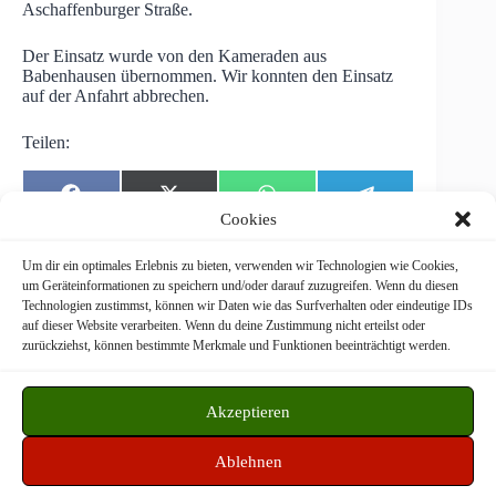
Aschaffenburger Straße.
Der Einsatz wurde von den Kameraden aus
Babenhausen übernommen. Wir konnten den Einsatz
auf der Anfahrt abbrechen.
Teilen:
Share
Share
Share
Share
F
X
W
T
on
on
on
on
a
(
h
e
Cookies
c
T
a
l
e
w
t
e
b
i
s
g
Um dir ein optimales Erlebnis zu bieten, verwenden wir Technologien wie Cookies,
o
t
A
r
um Geräteinformationen zu speichern und/oder darauf zuzugreifen. Wenn du diesen
o
t
p
a
Technologien zustimmst, können wir Daten wie das Surfverhalten oder eindeutige IDs
k
e
p
m
Freiwillige Feuerwehr Langstadt © 2026
auf dieser Website verarbeiten. Wenn du deine Zustimmung nicht erteilst oder
r
zurückziehst, können bestimmte Merkmale und Funktionen beeinträchtigt werden.
)
WordPress Theme by
CreativeThemes
Akzeptieren
Datenschutz
Impressum
Disclaimer
Ablehnen