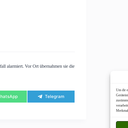
ll alarmiert. Vor Ort übernahmen sie die
Um dir e
Gerätein
hare
Share
hatsApp
Telegram
n
on
zustimms
verarbei
Merkmale