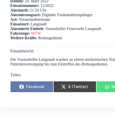
Datum:
24. März 2022
Einsatznummer:
12/2022
Alarmzeit:
21:50 Uhr
Alarmierungsart:
Digitaler Funkmeldeempfänger
Art:
Voraushelfereinsatz
Einsatzort:
Langstadt
Alarmierte Einheit:
Voraushelfer Feuerwehr Langstadt
Fahrzeuge:
MTW
Weitere Kräfte:
Rettungsdienst
Einsatzbericht:
Die Voraushelfer Langstadt wurden zu einem medizinischen Notfa
Patientenversorgung bis zum Eintreffen des Rettungsdientes.
Teilen:
Share
Share
S
Facebook
X (Twitter)
W
on
on
o