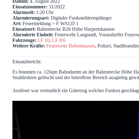
Datum:
4. August 2022
Einsatznummer:
31/2022
Alarmzeit:
1:20 Uhr
Alarmierungsart:
Digitaler Funkmeldeempfänger
Art:
Feuermeldung > F WALD 1
Einsatzort:
Bahnstrecke B26 Höhe Harpertshausen
Alarmierte Einheit:
Feuerwehr Langstadt, Voraushelfer Feuerw
Fahrzeuge:
LF 10
,
LF 8/6
Weitere Kräfte:
Feuerwehr Babenhausen
, Polizei, Stadtbrandin
Einsatzbericht:
Es brannten ca. 120qm Bahndamm an der Bahnstrecke Höhe Har
Strahlrohren gelöscht und der betroffene Bereich ausgiebig gewä
Auslöser war vermutlich ein Güterzug welcher Funken geschlage