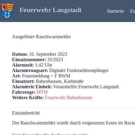
Zum
Inhalt
Startseite
Ei
springen
Ausgelöster Rauchwarnmelder
Datum:
16. September 2023
Einsatznummer:
35/2023
Alarmzeit:
1:42 Uhr
Alarmierungsart:
Digitaler Funkmeldeempfänger
Art:
Feuermeldung > F RWM
Einsatzort:
Babenhausen, Karlstraße
Alarmierte Einheit:
Voraushelfer Feuerwehr Langstadt
Fahrzeuge:
MTW
Weitere Kräfte:
Feuerwehr Babenhausen
Einsatzbericht:
Der Rauchwarnmelder wurde durch vergessenes Essen im Backo