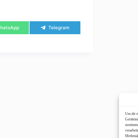
hare
Share
hatsApp
Telegram
n
on
Um dir e
Gerätein
zustimms
verarbei
Merkmale