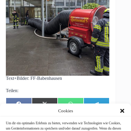
Text+Bilder: FF-Babenhausen
Teilen:
Share
Share
Share
Share
F
X
W
T
on
on
on
on
a
(
h
e
Cookies
c
T
a
l
e
w
t
e
b
i
s
g
Um dir ein optimales Erlebnis zu bieten, verwenden wir Technologien wie Cookies,
o
t
A
r
um Geräteinformationen zu speichern und/oder darauf zuzugreifen. Wenn du diesen