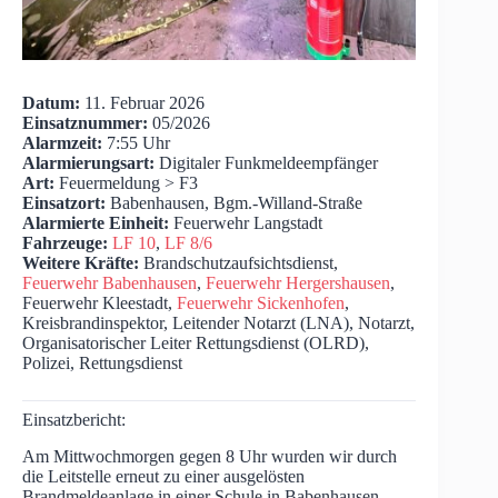
Datum:
11. Februar 2026
Einsatznummer:
05/2026
Alarmzeit:
7:55 Uhr
Alarmierungsart:
Digitaler Funkmeldeempfänger
Art:
Feuermeldung > F3
Einsatzort:
Babenhausen, Bgm.-Willand-Straße
Alarmierte Einheit:
Feuerwehr Langstadt
Fahrzeuge:
LF 10
,
LF 8/6
Weitere Kräfte:
Brandschutzaufsichtsdienst,
Feuerwehr Babenhausen
,
Feuerwehr Hergershausen
,
Feuerwehr Kleestadt,
Feuerwehr Sickenhofen
,
Kreisbrandinspektor, Leitender Notarzt (LNA), Notarzt,
Organisatorischer Leiter Rettungsdienst (OLRD),
Polizei, Rettungsdienst
Einsatzbericht:
Am Mittwochmorgen gegen 8 Uhr wurden wir durch
die Leitstelle erneut zu einer ausgelösten
Brandmeldeanlage in einer Schule in Babenhausen