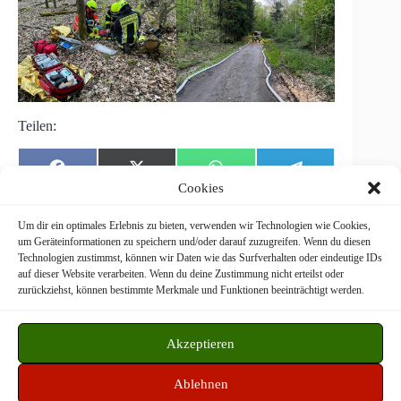
Teilen:
Share
Share
Share
Share
F
X
W
T
on
on
on
on
a
(
h
e
Cookies
c
T
a
l
e
w
t
e
b
i
s
g
Um dir ein optimales Erlebnis zu bieten, verwenden wir Technologien wie Cookies,
o
t
A
r
um Geräteinformationen zu speichern und/oder darauf zuzugreifen. Wenn du diesen
o
t
p
a
Technologien zustimmst, können wir Daten wie das Surfverhalten oder eindeutige IDs
k
e
p
m
Freiwillige Feuerwehr Langstadt © 2026
auf dieser Website verarbeiten. Wenn du deine Zustimmung nicht erteilst oder
r
zurückziehst, können bestimmte Merkmale und Funktionen beeinträchtigt werden.
)
WordPress Theme by
CreativeThemes
Akzeptieren
Datenschutz
Impressum
Disclaimer
Ablehnen